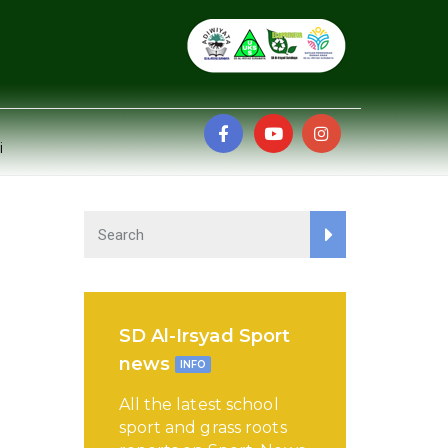
i
SD Al-Irsyad Sport
news
INFO
All the latest school
sport and grass roots