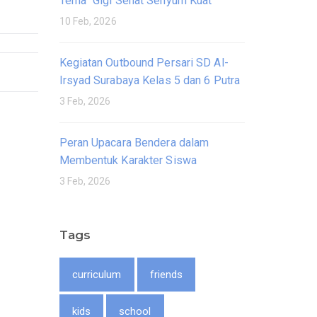
Tema “Gigi Sehat Senyum Kuat”
10 Feb, 2026
Kegiatan Outbound Persari SD Al-
Irsyad Surabaya Kelas 5 dan 6 Putra
3 Feb, 2026
Peran Upacara Bendera dalam
Membentuk Karakter Siswa
3 Feb, 2026
Tags
curriculum
friends
kids
school