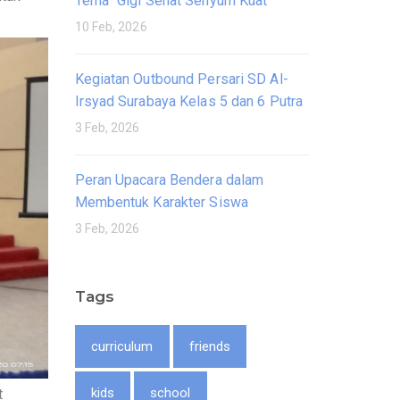
Tema “Gigi Sehat Senyum Kuat”
10 Feb, 2026
Kegiatan Outbound Persari SD Al-
Irsyad Surabaya Kelas 5 dan 6 Putra
3 Feb, 2026
Peran Upacara Bendera dalam
Membentuk Karakter Siswa
3 Feb, 2026
Tags
curriculum
friends
kids
school
t