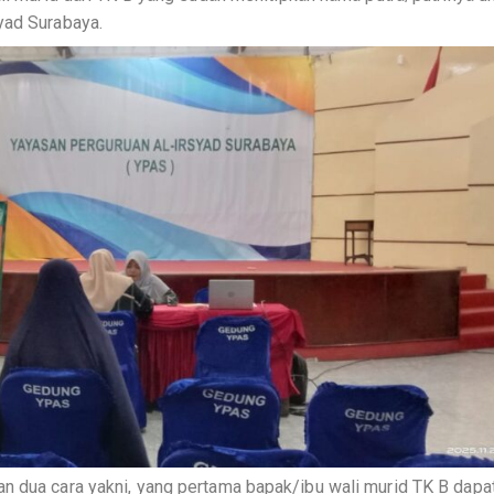
yad Surabaya.
n dua cara yakni, yang pertama bapak/ibu wali murid TK B dapa