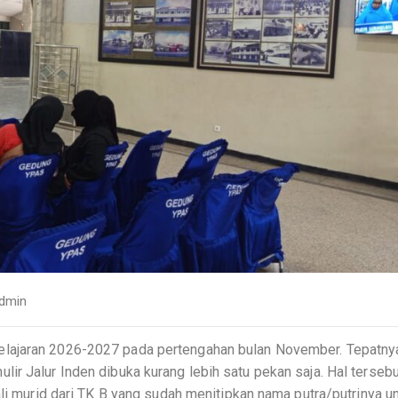
dmin
lajaran 2026-2027 pada pertengahan bulan November. Tepatny
ir Jalur Inden dibuka kurang lebih satu pekan saja. Hal tersebu
ali murid dari TK B yang sudah menitipkan nama putra/putrinya u