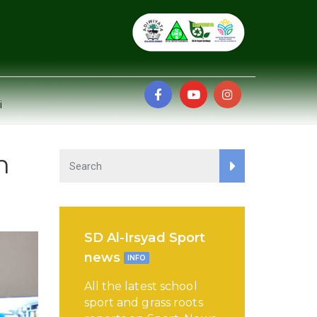
i
h
SD Al-Irsyad Sport
news
INFO
All the latest school
sport and grass roots