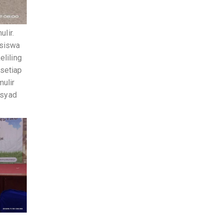
lir.
 siswa
eliling
 setiap
mulir
rsyad