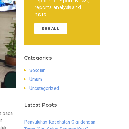
reports on Sport. News,
reports, analysis and
more.
SEE ALL
Categories
Sekolah
Umum
Uncategorized
Latest Posts
a pada
t
Penyuluhan Kesehatan Gigi dengan
ntuk