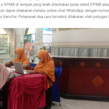
s SPMB di tempat yang telah ditentukan pada stand SPMB atau
ulir dapat dilakukan melalui online chat WhatsApp dengan nome
i transfer. Pelayanan dua cara tersebut dilakukan oleh petuga